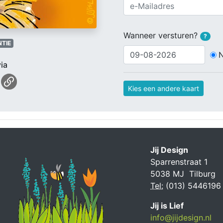
Wanneer versturen?
?
TIE
ia
Kies een andere kaart
Jij Design
Sparrenstraat 1
5038 MJ Tilburg
Tel:
(013) 5446196
Jij is Lief
info@jijdesign.nl