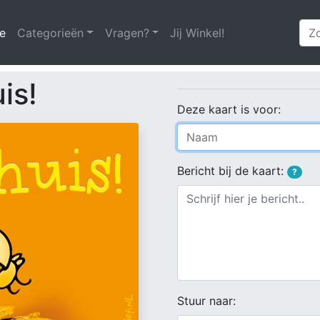
e
(huidige)
Categorieën
Vragen?
Jij Winkel!
is!
Deze kaart is voor:
Bericht bij de kaart:
?
Stuur naar: