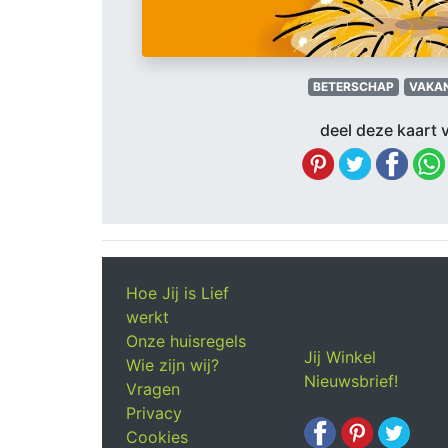
BETERSCHAP
VAKAN
deel deze kaart v
Hoe Jij is Lief
werkt
Onze huisregels
Jij Winkel
Wie zijn wij?
Nieuwsbrief!
Vragen
Privacy
Cookies