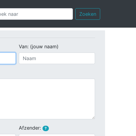
Zoeken
Van: (jouw naam)
Afzender:
?