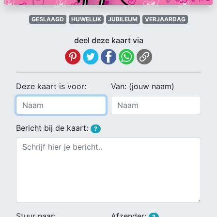
GESLAAGD
HUWELIJK
JUBILEUM
VERJAARDAG
deel deze kaart via
Deze kaart is voor:
Van: (jouw naam)
Bericht bij de kaart:
?
Stuur naar:
Afzender:
?