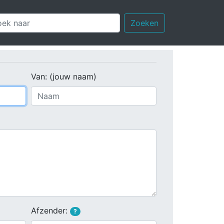
Zoeken
Van: (jouw naam)
Afzender:
?