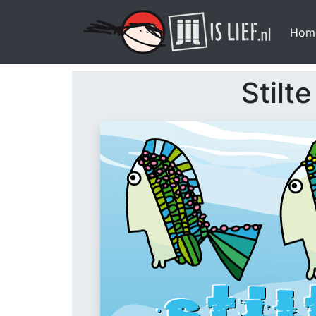
Hom
Stilte