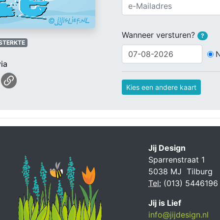
Wanneer versturen?
?
STERKTE
ia
Kies een andere kaart
Jij Design
Sparrenstraat 1
5038 MJ Tilburg
Tel:
(013) 5446196
Jij is Lief
info@jijdesign.nl