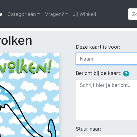
e
(huidige)
Categorieën
Vragen?
Jij Winkel!
wolken
Deze kaart is voor:
Bericht bij de kaart:
?
Stuur naar: