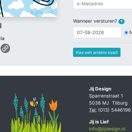
Wanneer versturen?
?
ia
Kies een andere kaart
Jij Design
Sparrenstraat 1
5038 MJ Tilburg
Tel:
(013) 5446196
Jij is Lief
info@jijdesign.nl