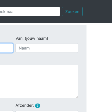
Zoeken
Van: (jouw naam)
Afzender:
?