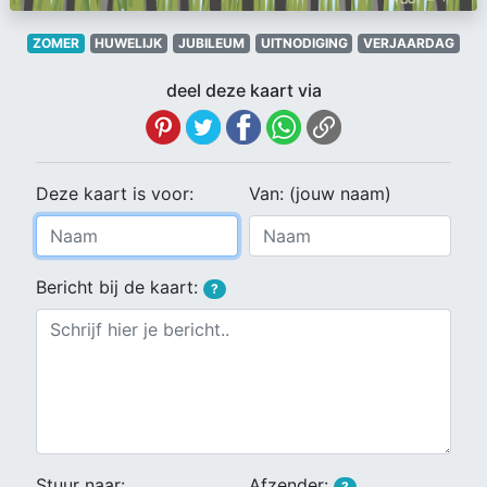
ZOMER
HUWELIJK
JUBILEUM
UITNODIGING
VERJAARDAG
deel deze kaart via
Deze kaart is voor:
Van: (jouw naam)
Bericht bij de kaart:
?
Stuur naar:
Afzender:
?