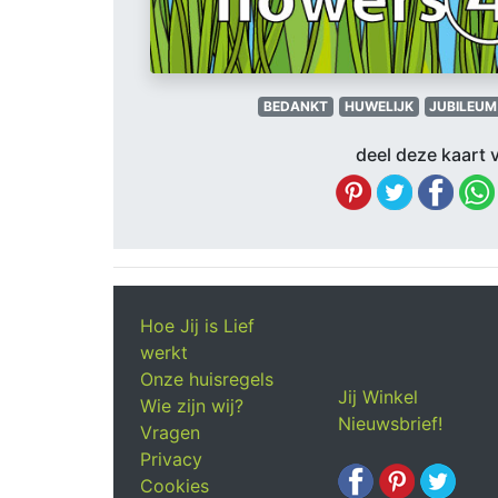
BEDANKT
HUWELIJK
JUBILEUM
deel deze kaart v
Hoe Jij is Lief
werkt
Onze huisregels
Jij Winkel
Wie zijn wij?
Nieuwsbrief!
Vragen
Privacy
Cookies