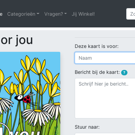
e
(huidige)
Categorieën
Vragen?
Jij Winkel!
or jou
Deze kaart is voor:
Bericht bij de kaart:
?
Stuur naar: