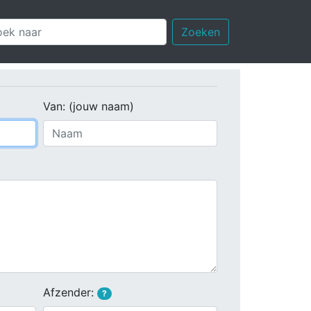
Zoeken
Van: (jouw naam)
Afzender:
?