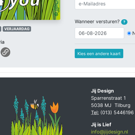
Wanneer versturen?
?
VERJAARDAG
ia
Kies een andere kaart
Jij Design
Sparrenstraat 1
5038 MJ Tilburg
Tel:
(013) 5446196
Jij is Lief
info@jijdesign.nl