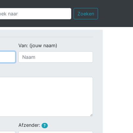
Zoeken
Van: (jouw naam)
Afzender:
?