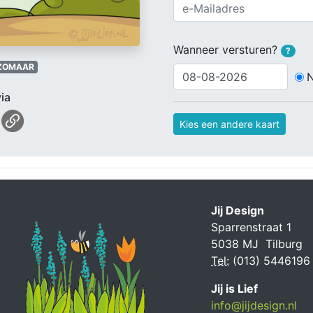
Wanneer versturen?
?
ZOMAAR
ia
Kies een andere kaart
Jij Design
Sparrenstraat 1
5038 MJ Tilburg
Tel:
(013) 5446196
Jij is Lief
info@jijdesign.nl