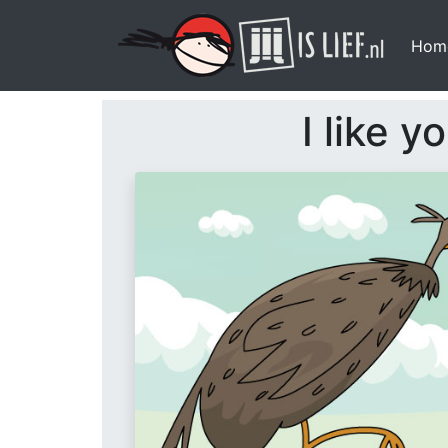
Hom
I like y