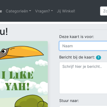
e
(huidige)
Categorieën
Vragen?
Jij Winkel!
ou!
Deze kaart is voor:
Bericht bij de kaart:
?
Stuur naar: