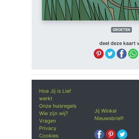
GROETEN
deel deze kaart v
Hoe Jij is Lief
werkt
Onze huisregels
Jij Winkel
Wie zijn wij?
Nieuwsbrief!
Vragen
Privacy
Cookies