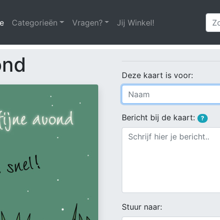
e
(huidige)
Categorieën
Vragen?
Jij Winkel!
ond
Deze kaart is voor:
Bericht bij de kaart:
?
Stuur naar: