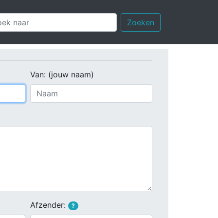
Zoeken
Van: (jouw naam)
Afzender:
?