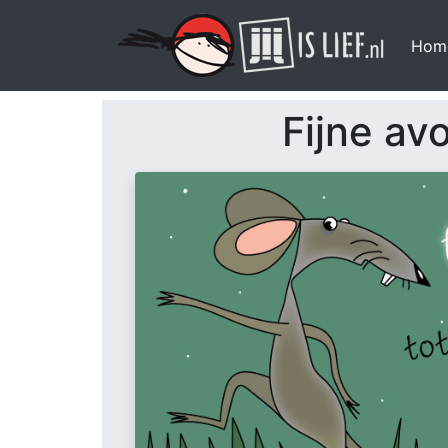
Hom
Fijne av