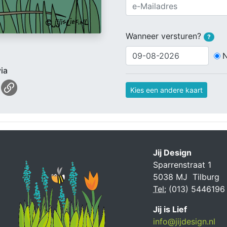
Wanneer versturen?
?
ia
Kies een andere kaart
Jij Design
Sparrenstraat 1
5038 MJ Tilburg
Tel:
(013) 5446196
Jij is Lief
info@jijdesign.nl