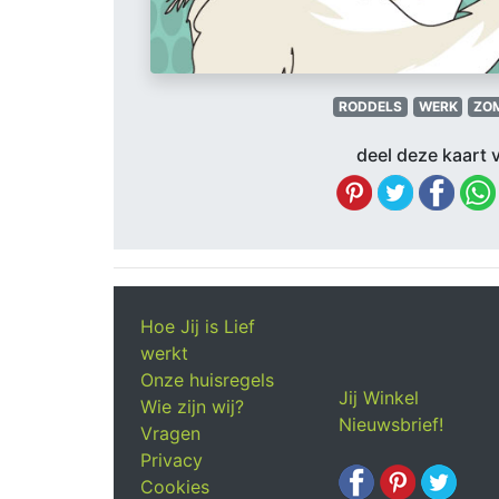
RODDELS
WERK
ZO
deel deze kaart v
Hoe Jij is Lief
werkt
Onze huisregels
Jij Winkel
Wie zijn wij?
Nieuwsbrief!
Vragen
Privacy
Cookies