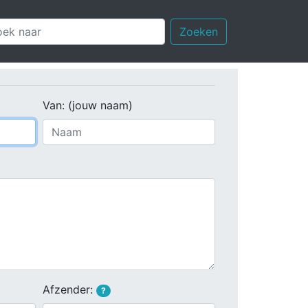
Zoeken
Van: (jouw naam)
Afzender:
?