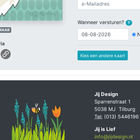
Wanneer versturen?
?
MAAR
ia
Kies een andere kaart
Jij Design
Sparrenstraat 1
5038 MJ Tilburg
Tel:
(013) 5446196
Jij is Lief
info@jijdesign.nl