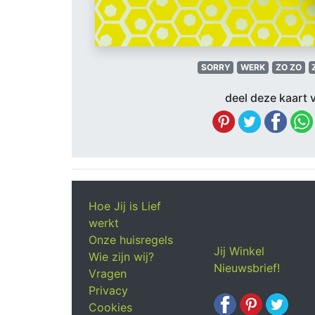
SORRY
WERK
ZO ZO
deel deze kaart v
Hoe Jij is Lief
werkt
Onze huisregels
Jij Winkel
Wie zijn wij?
Nieuwsbrief!
Vragen
Privacy
Cookies