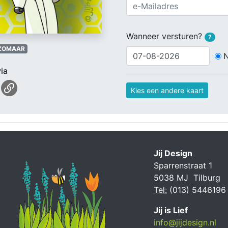
Wanneer versturen?
?
ZOMAAR
ia
Kies een andere kaart
Jij Design
Sparrenstraat 1
5038 MJ Tilburg
Tel:
(013) 5446196
Jij is Lief
info@jijdesign.nl