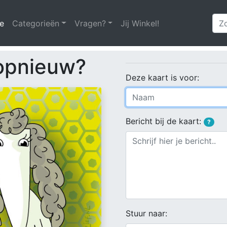
e
(huidige)
Categorieën
Vragen?
Jij Winkel!
opnieuw?
Deze kaart is voor:
Bericht bij de kaart:
?
Stuur naar: