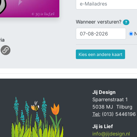
Wanneer versturen?
?
ia
Kies een andere kaart
Jij Design
Sparrenstraat 1
5038 MJ Tilburg
Tel:
(013) 5446196
Jij is Lief
info@jijdesign.nl