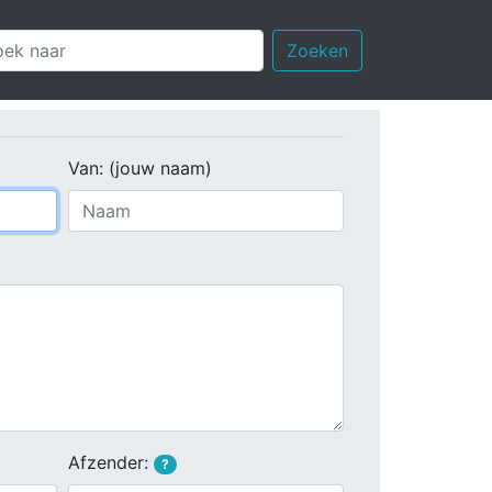
Zoeken
Van: (jouw naam)
Afzender:
?