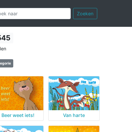
Zoeken
545
den
tegorie
Beer weet iets!
Van harte