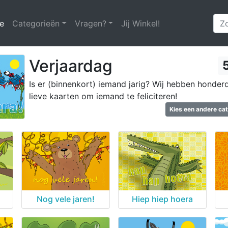
e
(huidige)
Categorieën
Vragen?
Jij Winkel!
Verjaardag
Is er (binnenkort) iemand jarig? Wij hebben honder
lieve kaarten om iemand te feliciteren!
Kies een andere ca
Nog vele jaren!
Hiep hiep hoera