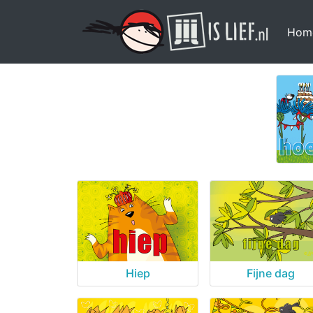
Hom
Hiep
Fijne dag