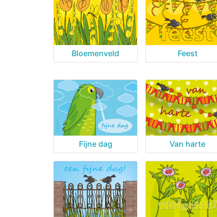
Bloemenveld
Feest
Fijne dag
Van harte