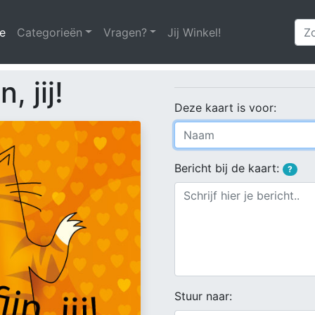
e
(huidige)
Categorieën
Vragen?
Jij Winkel!
, jij!
Deze kaart is voor:
Bericht bij de kaart:
?
Stuur naar: