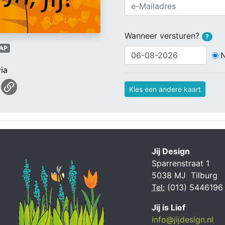
Wanneer versturen?
?
AP
ia
Kies een andere kaart
Jij Design
Sparrenstraat 1
5038 MJ Tilburg
Tel:
(013) 5446196
Jij is Lief
info@jijdesign.nl