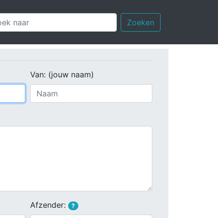
Zoeken
Van: (jouw naam)
Afzender:
?