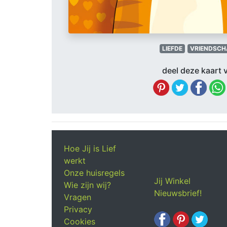
LIEFDE
VRIENDSCH
deel deze kaart v
Hoe Jij is Lief
werkt
Onze huisregels
Jij Winkel
Wie zijn wij?
Nieuwsbrief!
Vragen
Privacy
Cookies