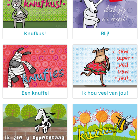
Knufkus!
Blij!
Een knuffel
Ik hou veel van jou!