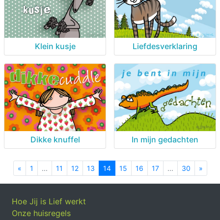
Klein kusje
Liefdesverklaring
Dikke knuffel
In mijn gedachten
«
Previous
1
...
11
12
13
14
15
16
17
...
30
»
Next
Hoe Jij is Lief werkt
Onze huisregels