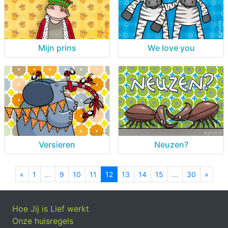
Mijn prins
We love you
Versieren
Neuzen?
«
Previous
1
...
9
10
11
12
13
14
15
...
30
»
Next
Hoe Jij is Lief werkt
Onze huisregels