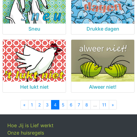
Sneu
Drukke dagen
Het lukt niet
Alweer niet!
«
Previous
1
2
3
4
5
6
7
8
...
11
»
Next
Hoe Jij is Lief werkt
Onze huisregels