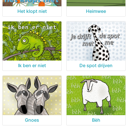
Het klopt niet
Heimwee
Ik ben er niet
De spot drijven
Gnoes
Bèh