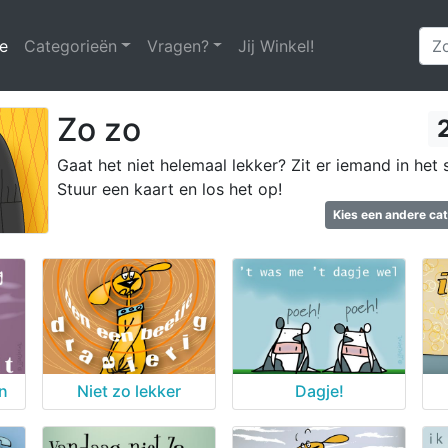
e
(huidige)
Categorieën
Vragen?
Jij Winkel!
Zo zo
Gaat het niet helemaal lekker? Zit er iemand in het 
Stuur een kaart en los het op!
Kies een andere ca
jn
Niet zo lekker
Dagje!