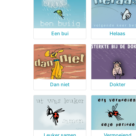
Een bui
Helaas
Dan niet
Dokter
Leuker samen
Vermoeiend