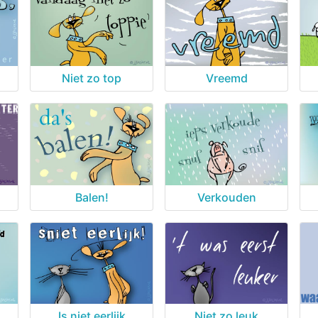
Niet zo top
Vreemd
Balen!
Verkouden
Is niet eerlijk
Niet zo leuk