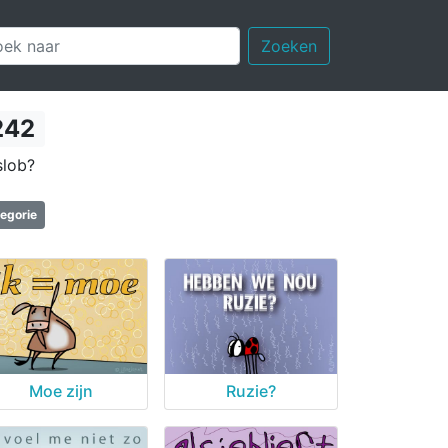
Zoeken
242
slob?
tegorie
Moe zijn
Ruzie?