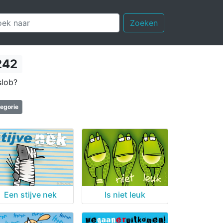
Zoeken
242
slob?
tegorie
Een stijve nek
Is niet leuk