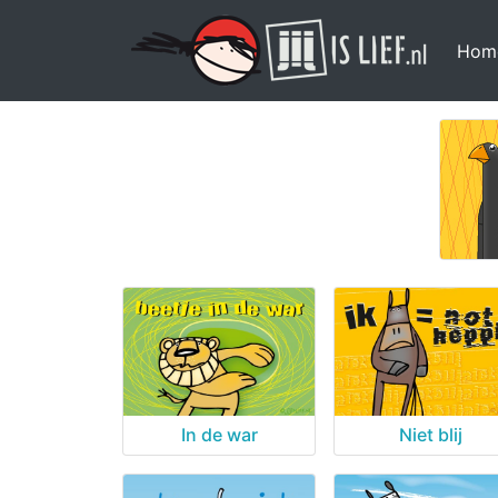
Hom
In de war
Niet blij