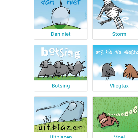
Dan niet
Storm
Botsing
Vliegtax
Uitblazen
Moe!