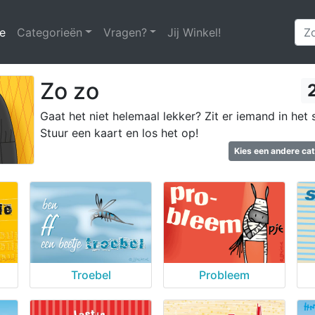
e
(huidige)
Categorieën
Vragen?
Jij Winkel!
Zo zo
Gaat het niet helemaal lekker? Zit er iemand in het 
Stuur een kaart en los het op!
Kies een andere ca
Troebel
Probleem