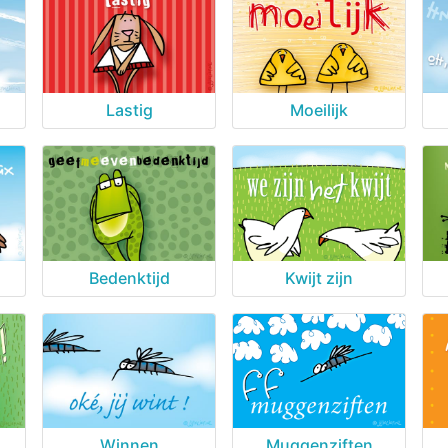
Lastig
Moeilijk
Bedenktijd
Kwijt zijn
Winnen
Muggenziften