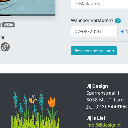
Wanneer versturen?
?
WERK
ia
Kies een andere kaart
Jij Design
Sparrenstraat 1
5038 MJ Tilburg
Tel:
(013) 5446196
Jij is Lief
info@jijdesign.nl