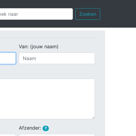
Zoeken
Van: (jouw naam)
Afzender:
?