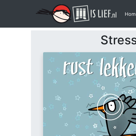
Hom
Stres