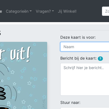
e
(huidige)
Categorieën
Vragen?
Jij Winkel!
s
Deze kaart is voor:
Bericht bij de kaart:
?
Stuur naar: