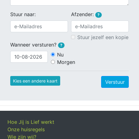
Stuur naar:
Afzender:
?
Stuur jezelf een kopie
Wanneer versturen?
?
Nu
Morgen
Kies een andere kaart
Verstuur
Hoe Jij is Lief werkt
Onze huisregels
Wie zijn wij?