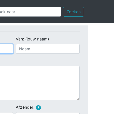
Zoeken
Van: (jouw naam)
Afzender:
?