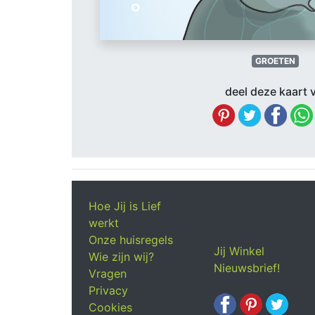
GROETEN
deel deze kaart v
Hoe Jij is Lief
werkt
Onze huisregels
Jij Winkel
Wie zijn wij?
Nieuwsbrief!
Vragen
Privacy
Cookies