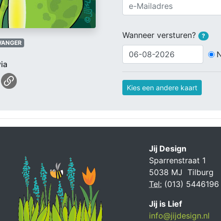
Wanneer versturen?
?
WANGER
ia
Kies een andere kaart
Jij Design
Sparrenstraat 1
5038 MJ Tilburg
Tel:
(013) 5446196
Jij is Lief
info@jijdesign.nl