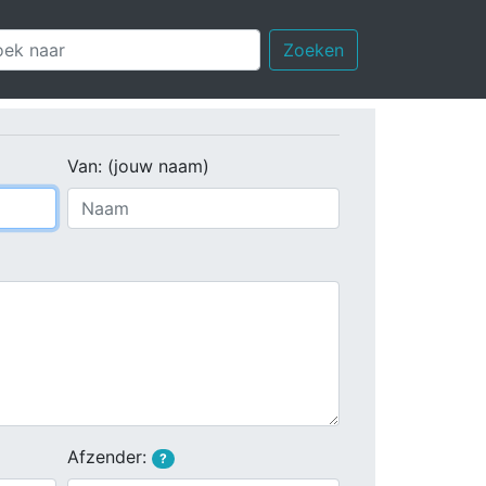
Zoeken
Van: (jouw naam)
Afzender:
?