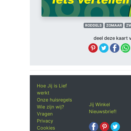
RODDELS
ZOMAAR
Z
deel deze kaart v
Hoe Jij is Lief
werkt
Onze huisregels
Jij Winkel
Wie zijn wij?
Nieuwsbrief!
Vragen
Privacy
Cookies