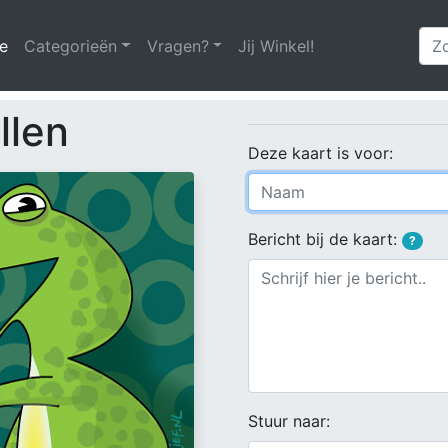
e
(huidige)
Categorieën
Vragen?
Jij Winkel!
llen
Deze kaart is voor:
Bericht bij de kaart:
?
Stuur naar: