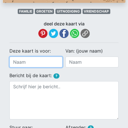
FAMILIE
GROETEN
UITNODIGING
VRIENDSCHAP
deel deze kaart via
Deze kaart is voor:
Van: (jouw naam)
Bericht bij de kaart:
?
Stuur naar:
Afzender:
?