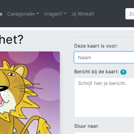
e
(huidige)
Categorieën
Vragen?
Jij Winkel!
het?
Deze kaart is voor:
Bericht bij de kaart:
?
Stuur naar: