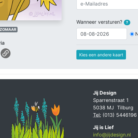
Wanneer versturen?
?
ZOMAAR
ia
Kies een andere kaart
Jij Design
Sparrenstraat 1
5038 MJ Tilburg
Tel:
(013) 5446196
Jij is Lief
info@jijdesign.nl