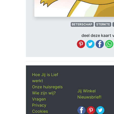
BETERSCHAP
STERKTE
deel deze kaart v
Hoe Jij is Lief
werkt
Onze huisregels
Jij Winkel
Wie zijn wij?
Nieuwsbrief!
Vragen
Privacy
Cookies