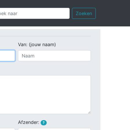
Zoeken
Van: (jouw naam)
Afzender:
?