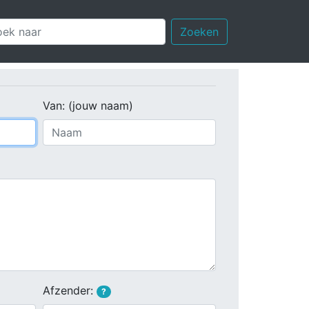
Zoeken
Van: (jouw naam)
Afzender:
?