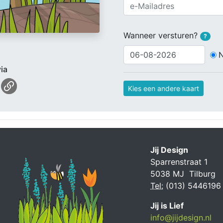
Wanneer versturen?
?
ia
Kies een andere kaart
Jij Design
Sparrenstraat 1
5038 MJ Tilburg
Tel:
(013) 5446196
Jij is Lief
info@jijdesign.nl