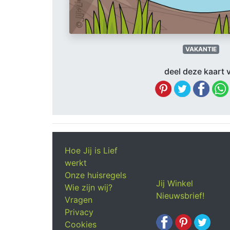
VAKANTIE
deel deze kaart v
Hoe Jij is Lief
werkt
Onze huisregels
Jij Winkel
Wie zijn wij?
Nieuwsbrief!
Vragen
Privacy
Cookies