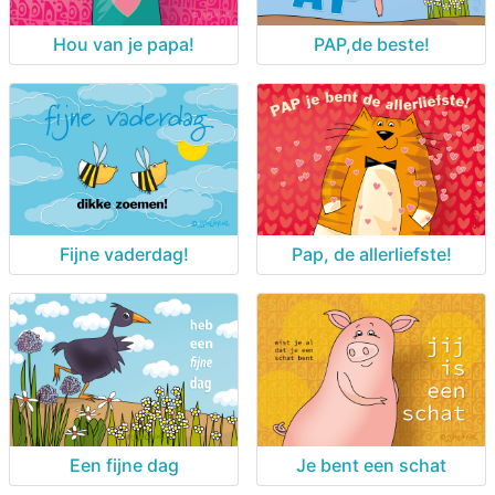
Hou van je papa!
PAP,de beste!
Fijne vaderdag!
Pap, de allerliefste!
Een fijne dag
Je bent een schat