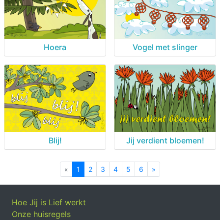
Hoera
Vogel met slinger
Blij!
Jij verdient bloemen!
«
Previous
1
2
3
4
5
6
»
Next
Hoe Jij is Lief werkt
Onze huisregels