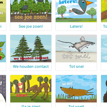
i
See joe zoen!
Laters!
To
We houden contact
Tot snel
Ga je zien!
Tot snel!