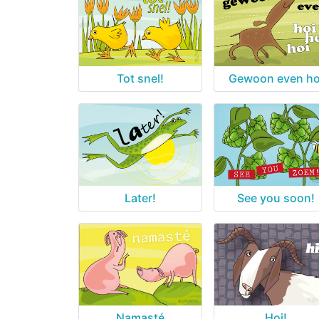
Tot snel!
Gewoon even ho
Later!
See you soon!
Namasté
Hoi!