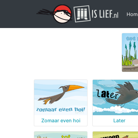
Hom
Zomaar even hoi
Later