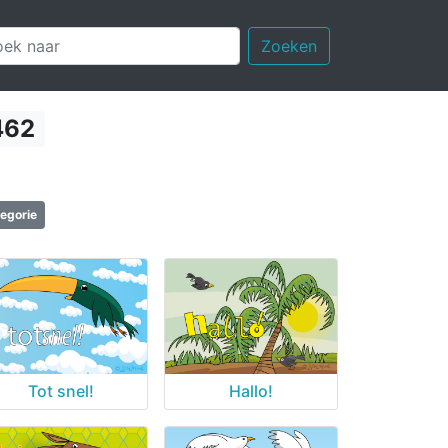
Zoeken
462
tegorie
Tot snel!
Hallo!