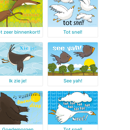
t zeer binnenkort!
Tot snel!
Ik zie je!
See yah!
Goedemorgen
Tot snel!