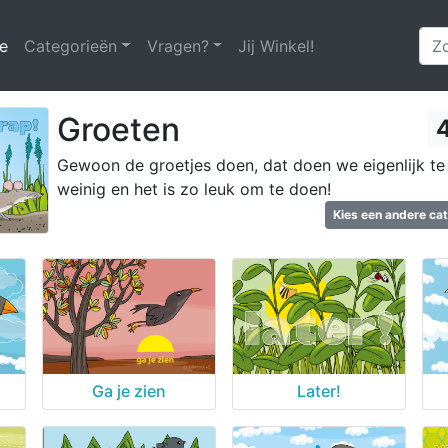
e
(huidige)
Categorieën
Vragen?
Jij Winkel!
Groeten
Gewoon de groetjes doen, dat doen we eigenlijk te
weinig en het is zo leuk om te doen!
Kies een andere ca
Ga je zien
Later!