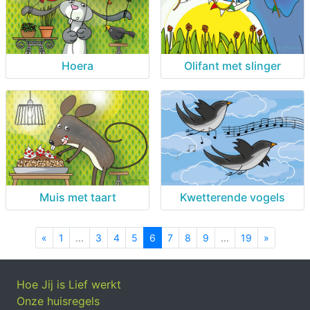
Hoera
Olifant met slinger
Muis met taart
Kwetterende vogels
«
Previous
1
...
3
4
5
6
7
8
9
...
19
»
Next
Hoe Jij is Lief werkt
Onze huisregels