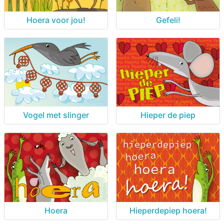
Hoera voor jou!
Gefeli!
Vogel met slinger
Hieper de piep
Hoera
Hieperdepiep hoera!