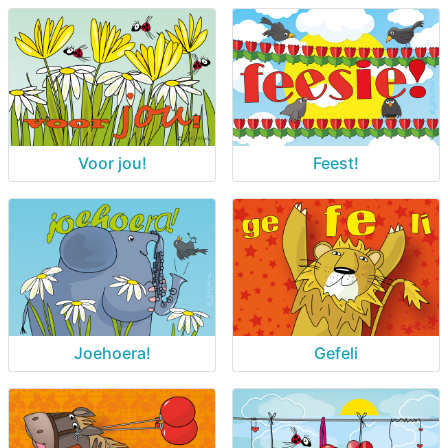
Voor jou!
Feest!
Joehoera!
Gefeli