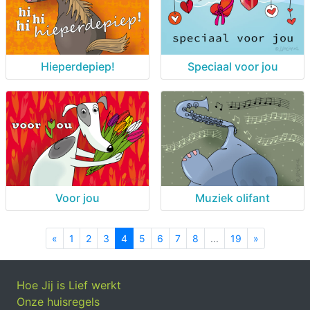
Hieperdepiep!
Speciaal voor jou
Voor jou
Muziek olifant
«
Previous
1
2
3
4
5
6
7
8
...
19
»
Next
Hoe Jij is Lief werkt
Onze huisregels