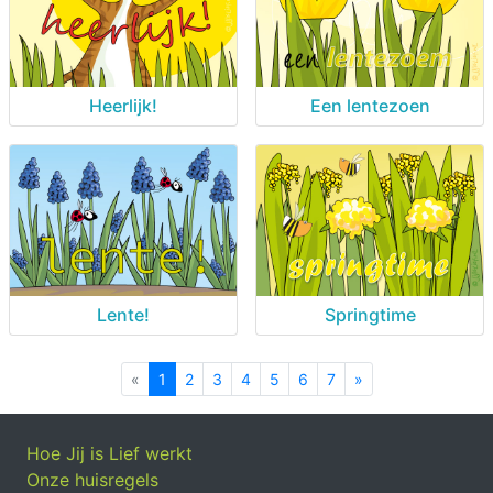
Heerlijk!
Een lentezoen
Lente!
Springtime
«
Previous
1
2
3
4
5
6
7
»
Next
Hoe Jij is Lief werkt
Onze huisregels