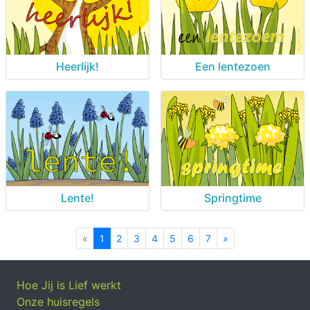
Heerlijk!
Een lentezoen
Lente!
Springtime
«
Previous
1
2
3
4
5
6
7
»
Next
Hoe Jij is Lief werkt
Onze huisregels