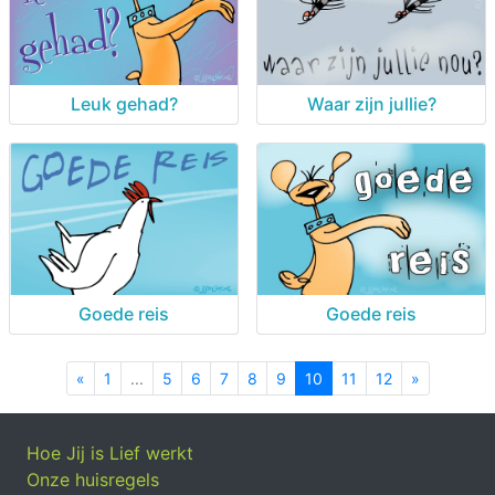
Leuk gehad?
Waar zijn jullie?
Goede reis
Goede reis
«
Previous
1
...
5
6
7
8
9
10
11
12
»
Next
Hoe Jij is Lief werkt
Onze huisregels