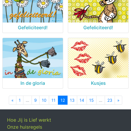
Gefeliciteerd!
Gefeliciteerd!
In de gloria
Kusjes
«
Previous
1
...
9
10
11
12
13
14
15
...
23
»
Next
Hoe Jij is Lief werkt
Onze huisregels