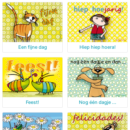
Een fijne dag
Hiep hiep hoera!
Feest!
Nog één dagje ...