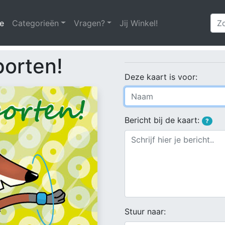
e
(huidige)
Categorieën
Vragen?
Jij Winkel!
porten!
Deze kaart is voor:
Bericht bij de kaart:
?
Stuur naar: