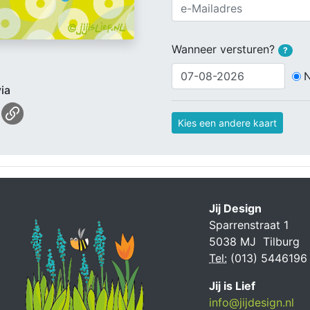
Wanneer versturen?
?
ia
Kies een andere kaart
Jij Design
Sparrenstraat 1
5038 MJ Tilburg
Tel:
(013) 5446196
Jij is Lief
info@jijdesign.nl