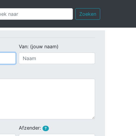
Zoeken
Van: (jouw naam)
Afzender:
?