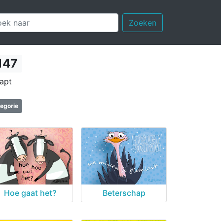
Zoeken
147
napt
tegorie
Hoe gaat het?
Beterschap