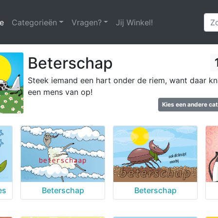
e
(huidige)
Categorieën
Vragen?
Jij Winkel!
Beterschap
Steek iemand een hart onder de riem, want daar k
een mens van op!
Kies een andere ca
es
Beterschap
Beterschap