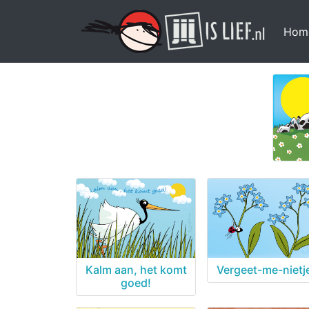
Hom
Kalm aan, het komt
Vergeet-me-nietj
goed!