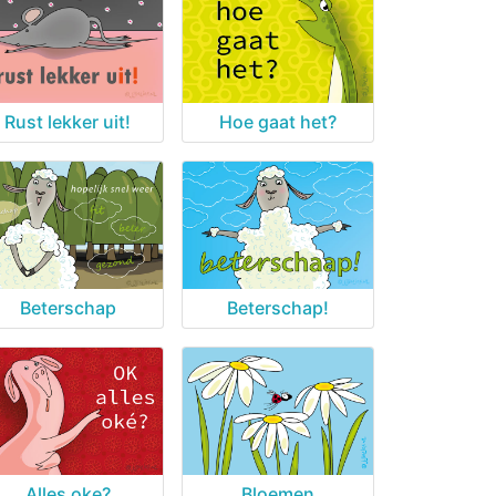
Rust lekker uit!
Hoe gaat het?
Beterschap
Beterschap!
Alles oke?
Bloemen