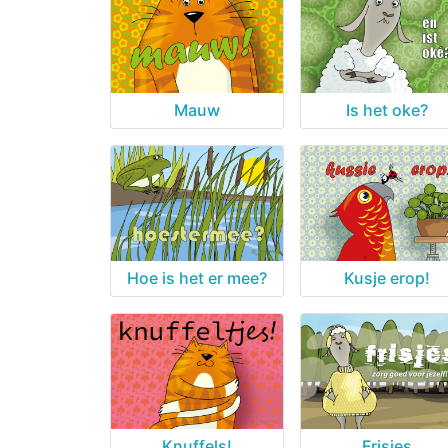
Mauw
Is het oke?
Hoe is het er mee?
Kusje erop!
Knuffels!
Frisjes