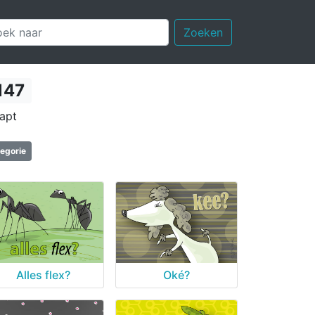
Zoeken
147
napt
tegorie
Alles flex?
Oké?