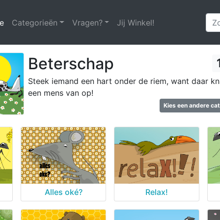
e
(huidige)
Categorieën
Vragen?
Jij Winkel!
Beterschap
Steek iemand een hart onder de riem, want daar k
een mens van op!
Kies een andere ca
Alles oké?
Relax!