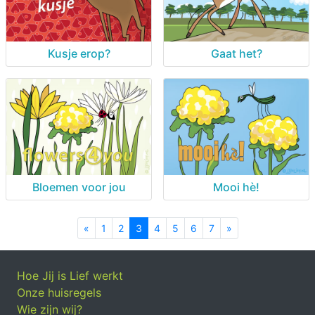
Kusje erop?
Gaat het?
Bloemen voor jou
Mooi hè!
«
Previous
1
2
3
4
5
6
7
»
Next
Hoe Jij is Lief werkt
Onze huisregels
Wie zijn wij?