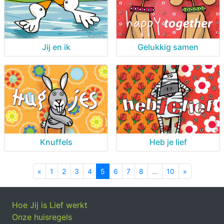
Jij en ik
Gelukkig samen
Knuffels
Heb je lief
«
Previous
1
2
3
4
5
6
7
8
...
10
»
Next
Hoe Jij is Lief werkt
Onze huisregels