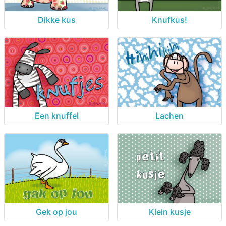
Dikke kus
Knufkus!
Een knuffel
Lachen
Gek op jou
Klein kusje