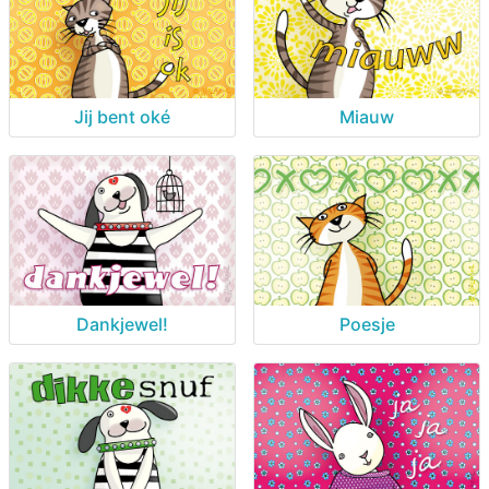
Jij bent oké
Miauw
Dankjewel!
Poesje