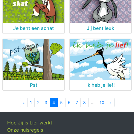
Je bent een schat
Jij bent leuk
Pst
Ik heb je lief!
«
Previous
1
2
3
4
5
6
7
8
...
10
»
Next
Hoe Jij is Lief werkt
Onze huisregels