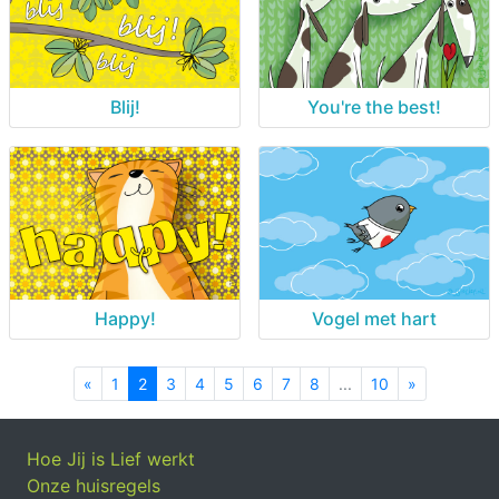
Blij!
You're the best!
Happy!
Vogel met hart
«
Previous
1
2
3
4
5
6
7
8
...
10
»
Next
Hoe Jij is Lief werkt
Onze huisregels