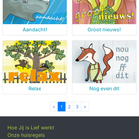
Aandacht!
Groot nieuws!
Relax
Nog even dit
«
Previous
1
2
3
»
Next
Hoe Jij is Lief werkt
Onze huisregels